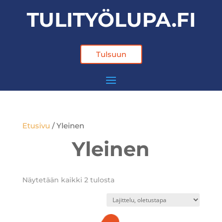
TULITYÖLUPA.FI
Tulsuun
Etusivu
/ Yleinen
Yleinen
Näytetään kaikki 2 tulosta