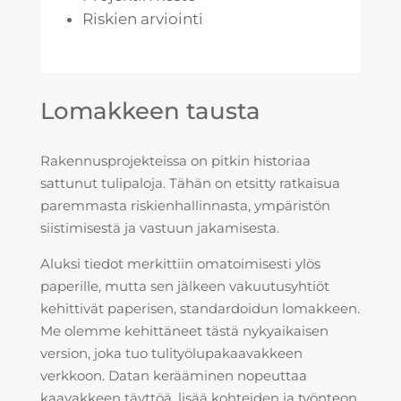
Riskien arviointi
Lomakkeen tausta
Rakennusprojekteissa on pitkin historiaa
sattunut tulipaloja. Tähän on etsitty ratkaisua
paremmasta riskienhallinnasta, ympäristön
siistimisestä ja vastuun jakamisesta.
Aluksi tiedot merkittiin omatoimisesti ylös
paperille, mutta sen jälkeen vakuutusyhtiöt
kehittivät paperisen, standardoidun lomakkeen.
Me olemme kehittäneet tästä nykyaikaisen
version, joka tuo
tulityölupakaavakkeen
verkkoon. Datan kerääminen nopeuttaa
kaavakkeen täyttöä, lisää kohteiden ja työnteon