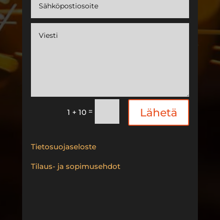
Lähetä
=
1 + 10
Tietosuojaseloste
Tilaus- ja sopimusehdot