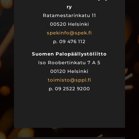
ry
Ratamestarinkatu 11
00520 Helsinki
spekinfo@spek.fi
p. 09 476 112
Suomen Palopäällystöliitto
Iso Roobertinkatu 7 A 5
00120 Helsinki
toimisto@sppl.fi
p. 09 2522 9200