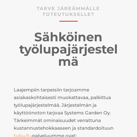
TARVE JÄREÄMMÄLLE
TOTEUTUKSELLE?
Sähköinen
työlupajärjestel
mä
Laajempiin tarpeisiin tarjoamme
asiakaskohtaisesti muokattavaa, palkittua
työlupajärjestelmää. Järjestelmän ja
käyttöönoton tarjoaa Systems Garden Oy.
Tärkeimmät ominaisuudet verrattuna
kustannustehokkaaseen ja standardoituun
tulsu.fi
-palveluumme ovat: