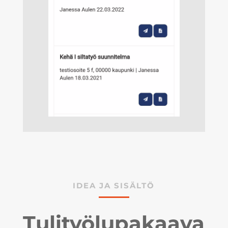
IDEA JA SISÄLTÖ
Tulityölupakaava