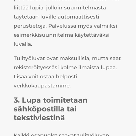
liittää lupia, jolloin suunnitelmasta
täytetään luville automaattisesti
perustietoja. Palvelussa myös valmiiksi
esimerkkisuunnitelma käytettäväksi
luvalla.
Tulityöluvat ovat maksullisia, mutta saat
rekisteröityessäsi kolme ilmaista lupaa.
Lisää voit ostaa helposti
verkkokaupastamme.
3. Lupa toimitetaan
sähköpostilla tai
tekstiviestinä
Kaikki osapuolet saavat tulityöluvan