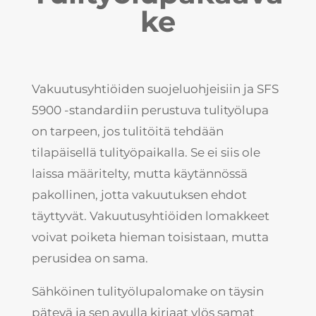
ke
Vakuutusyhtiöiden suojeluohjeisiin ja SFS
5900 -standardiin perustuva tulityölupa
on tarpeen, jos tulitöitä tehdään
tilapäisellä tulityöpaikalla. Se ei siis ole
laissa määritelty, mutta käytännössä
pakollinen, jotta vakuutuksen ehdot
täyttyvät. Vakuutusyhtiöiden lomakkeet
voivat poiketa hieman toisistaan, mutta
perusidea on sama.
Sähköinen tulityölupalomake
on täysin
pätevä ja sen avulla kirjaat ylös samat