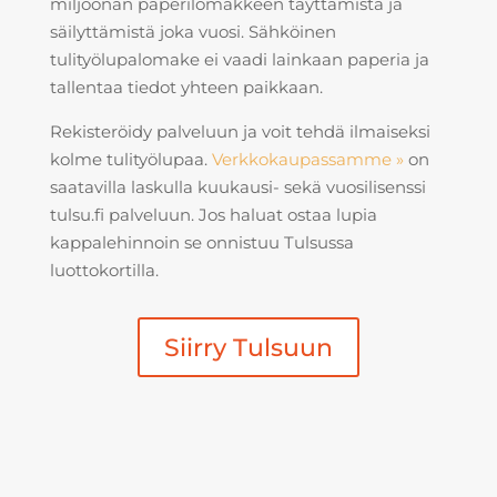
miljoonan paperilomakkeen täyttämistä ja
säilyttämistä joka vuosi.
Sähköinen
tulityölupalomake
ei vaadi lainkaan paperia ja
tallentaa tiedot yhteen paikkaan.
Rekisteröidy palveluun ja voit tehdä ilmaiseksi
kolme tulityölupaa.
Verkkokaupassamme »
on
saatavilla laskulla kuukausi- sekä vuosilisenssi
tulsu.fi palveluun. Jos haluat ostaa lupia
kappalehinnoin se onnistuu Tulsussa
luottokortilla.
Siirry Tulsuun